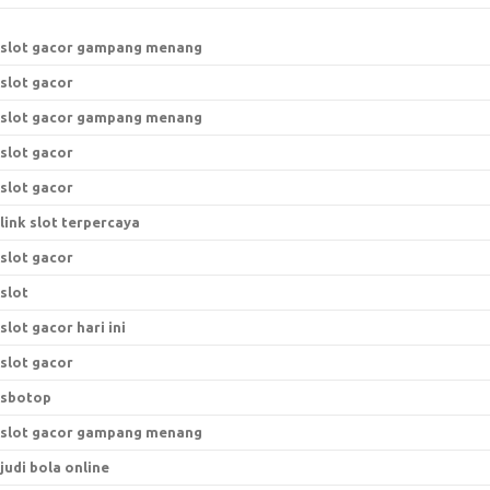
slot gacor gampang menang
slot gacor
slot gacor gampang menang
slot gacor
slot gacor
link slot terpercaya
slot gacor
slot
slot gacor hari ini
slot gacor
sbotop
slot gacor gampang menang
judi bola online