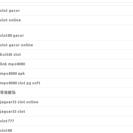
slot gacor
slot online
s
lot88 gacor
slot gacor online
koi365 slot
link mpo8080
mpo8080 apk
mpo8080 slot pg soft
香港赌场
jaguar33 slot online
jaguar33 slot
slot777
slot88