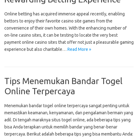
Online betting has acquired immense appeal recently, enabling
bettors to enjoy their favorite casino site games from the
convenience of their own homes. With the enhancing number of
on-line casino sites, it can be testing to locate the very best
payment online casino sites that offer not just a pleasurable gaming
experience but also charitable…
Read More »
Tips Menemukan Bandar Togel
Online Terpercaya
Menemukan bandar togel online terpercaya sangat penting untuk
memastikan keamanan, kenyamanan, dan pengalaman bermain yang
adil. Di tengah maraknya situs togel online, ada beberapa tips yang
bisa Anda terapkan untuk memilih bandar yang benar-benar
terpercaya. Berikut adalah beberapa tips yang bisa membantu Anda: