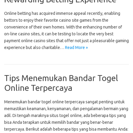
Online betting has acquired immense appeal recently, enabling
bettors to enjoy their favorite casino site games from the
convenience of their own homes. With the enhancing number of
on-line casino sites, it can be testing to locate the very best
payment online casino sites that offer not just a pleasurable gaming
experience but also charitable…
Read More »
Tips Menemukan Bandar Togel
Online Terpercaya
Menemukan bandar togel online terpercaya sangat penting untuk
memastikan keamanan, kenyamanan, dan pengalaman bermain yang
adil. Di tengah maraknya situs togel online, ada beberapa tips yang
bisa Anda terapkan untuk memilih bandar yang benar-benar
terpercaya. Berikut adalah beberapa tips yang bisa membantu Anda: