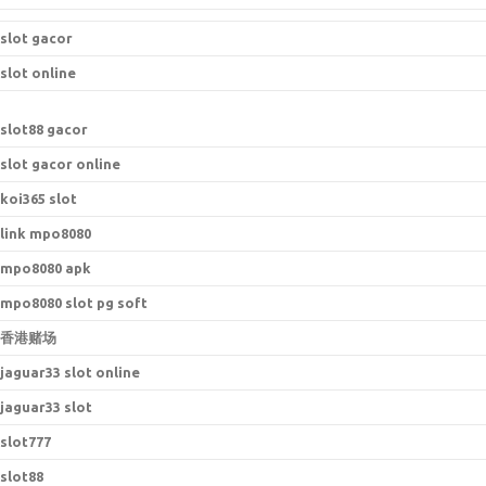
slot gacor
slot online
s
lot88 gacor
slot gacor online
koi365 slot
link mpo8080
mpo8080 apk
mpo8080 slot pg soft
香港赌场
jaguar33 slot online
jaguar33 slot
slot777
slot88