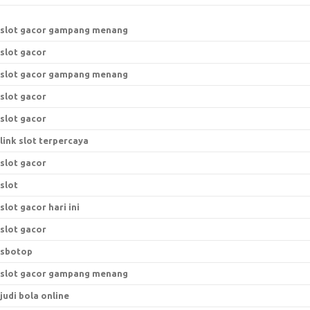
slot gacor gampang menang
slot gacor
slot gacor gampang menang
slot gacor
slot gacor
link slot terpercaya
slot gacor
slot
slot gacor hari ini
slot gacor
sbotop
slot gacor gampang menang
judi bola online