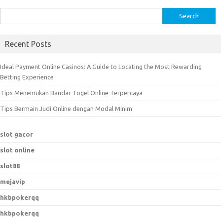
S
e
a
Recent Posts
r
c
Ideal Payment Online Casinos: A Guide to Locating the Most Rewarding
h
Betting Experience
f
Tips Menemukan Bandar Togel Online Terpercaya
o
r
Tips Bermain Judi Online dengan Modal Minim
:
slot gacor
slot online
slot88
mejavip
hkbpokerqq
hkbpokerqq