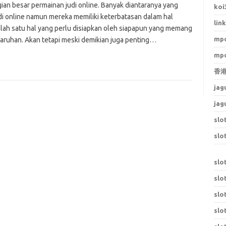
ian besar permainan judi online. Banyak diantaranya yang
koi
di online namun mereka memiliki keterbatasan dalam hal
lin
lah satu hal yang perlu disiapkan oleh siapapun yang memang
mpo
taruhan. Akan tetapi meski demikian juga penting…
mpo
香
jag
jag
slo
slo
slo
slo
slo
slo