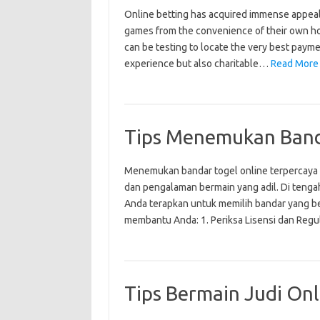
Online betting has acquired immense appeal r
games from the convenience of their own hom
can be testing to locate the very best payme
experience but also charitable…
Read More
Tips Menemukan Band
Menemukan bandar togel online terpercaya
dan pengalaman bermain yang adil. Di tengah
Anda terapkan untuk memilih bandar yang be
membantu Anda: 1. Periksa Lisensi dan Regu
Tips Bermain Judi On