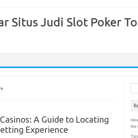
 Situs Judi Slot Poker To
Sea
74
for:
R
Casinos: A Guide to Locating
Idea
the
etting Experience
Tip