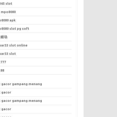
365 slot
k mpo8080
8080 apk
8080 slot pg soft
港赌场
uar33 slot online
uar33 slot
t777
t88
t gacor gampang menang
t gacor
t gacor gampang menang
t gacor