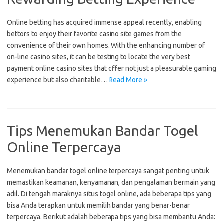
Online betting has acquired immense appeal recently, enabling
bettors to enjoy their favorite casino site games from the
convenience of their own homes. With the enhancing number of
on-line casino sites, it can be testing to locate the very best
payment online casino sites that offer not just a pleasurable gaming
experience but also charitable…
Read More »
Tips Menemukan Bandar Togel
Online Terpercaya
Menemukan bandar togel online terpercaya sangat penting untuk
memastikan keamanan, kenyamanan, dan pengalaman bermain yang
adil. Di tengah maraknya situs togel online, ada beberapa tips yang
bisa Anda terapkan untuk memilih bandar yang benar-benar
terpercaya. Berikut adalah beberapa tips yang bisa membantu Anda: