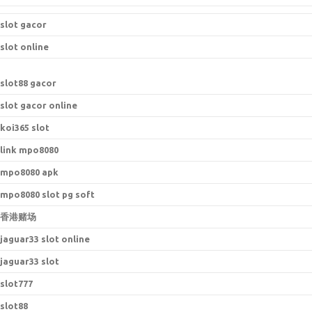
slot gacor
slot online
s
lot88 gacor
slot gacor online
koi365 slot
link mpo8080
mpo8080 apk
mpo8080 slot pg soft
香港赌场
jaguar33 slot online
jaguar33 slot
slot777
slot88