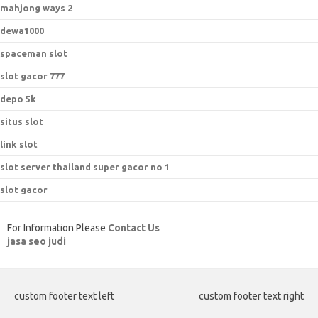
mahjong ways 2
dewa1000
spaceman slot
slot gacor 777
depo 5k
situs slot
link slot
slot server thailand super gacor no 1
slot gacor
For Information Please
Contact Us
jasa seo judi
custom footer text left
custom footer text right