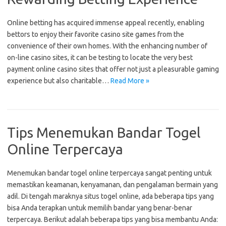
Online betting has acquired immense appeal recently, enabling
bettors to enjoy their favorite casino site games from the
convenience of their own homes. With the enhancing number of
on-line casino sites, it can be testing to locate the very best
payment online casino sites that offer not just a pleasurable gaming
experience but also charitable…
Read More »
Tips Menemukan Bandar Togel
Online Terpercaya
Menemukan bandar togel online terpercaya sangat penting untuk
memastikan keamanan, kenyamanan, dan pengalaman bermain yang
adil. Di tengah maraknya situs togel online, ada beberapa tips yang
bisa Anda terapkan untuk memilih bandar yang benar-benar
terpercaya. Berikut adalah beberapa tips yang bisa membantu Anda: