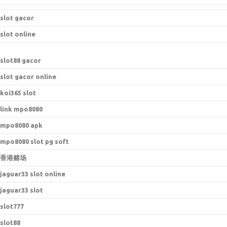
slot gacor
slot online
s
lot88 gacor
slot gacor online
koi365 slot
link mpo8080
mpo8080 apk
mpo8080 slot pg soft
香港赌场
jaguar33 slot online
jaguar33 slot
slot777
slot88