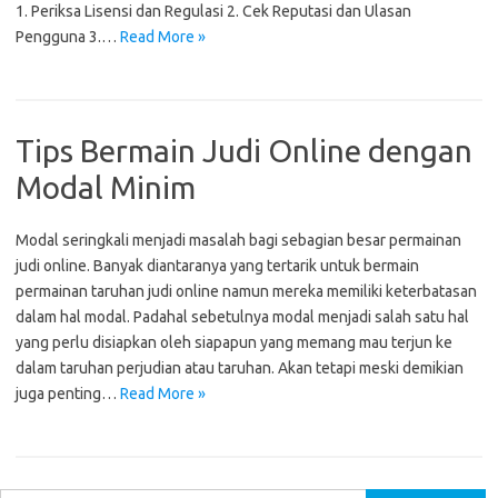
1. Periksa Lisensi dan Regulasi 2. Cek Reputasi dan Ulasan
Pengguna 3.…
Read More »
Tips Bermain Judi Online dengan
Modal Minim
Modal seringkali menjadi masalah bagi sebagian besar permainan
judi online. Banyak diantaranya yang tertarik untuk bermain
permainan taruhan judi online namun mereka memiliki keterbatasan
dalam hal modal. Padahal sebetulnya modal menjadi salah satu hal
yang perlu disiapkan oleh siapapun yang memang mau terjun ke
dalam taruhan perjudian atau taruhan. Akan tetapi meski demikian
juga penting…
Read More »