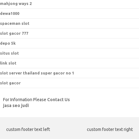
mahjong ways 2
dewa1000
spaceman slot
slot gacor 777
depo 5k
situs slot
link slot
slot server thailand super gacor no 1
slot gacor
For Information Please
Contact Us
jasa seo judi
custom footer text left
custom footer text right