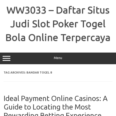
Skip
to
WW3033 – Daftar Situs
content
Judi Slot Poker Togel
Bola Online Terpercaya
Menu
TAG ARCHIVES:
BANDAR TOGEL 8
Ideal Payment Online Casinos: A
Guide to Locating the Most
Rewarding Betting Experience