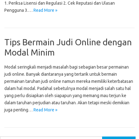
1. Periksa Lisensi dan Regulasi 2. Cek Reputasi dan Ulasan
Pengguna 3.…
Read More »
Tips Bermain Judi Online dengan
Modal Minim
Modal seringkali menjadi masalah bagi sebagian besar permainan
judi online. Banyak diantaranya yang tertarik untuk bermain
permainan taruhan judi online namun mereka memiliki keterbatasan
dalam hal modal. Padahal sebetulnya modal menjadi salah satu hal
yang perlu disiapkan oleh siapapun yang memang mau terjun ke
dalam taruhan perjudian atau taruhan. Akan tetapi meski demikian
juga penting…
Read More »