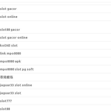
slot gacor
slot online
s
lot88 gacor
slot gacor online
koi365 slot
link mpo8080
mpo8080 apk
mpo8080 slot pg soft
香港赌场
jaguar33 slot online
jaguar33 slot
slot777
slot88