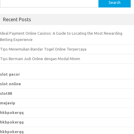
S
e
a
Recent Posts
r
c
Ideal Payment Online Casinos: A Guide to Locating the Most Rewarding
h
Betting Experience
f
Tips Menemukan Bandar Togel Online Terpercaya
o
r
Tips Bermain Judi Online dengan Modal Minim
:
slot gacor
slot online
slot88
mejavip
hkbpokerqq
hkbpokerqq
hkbpokerqq