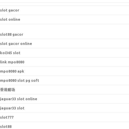
slot gacor
slot online
s
lot88 gacor
slot gacor online
koi365 slot
link mpo8080
mpo8080 apk
mpo8080 slot pg soft
香港赌场
jaguar33 slot online
jaguar33 slot
slot777
slot88