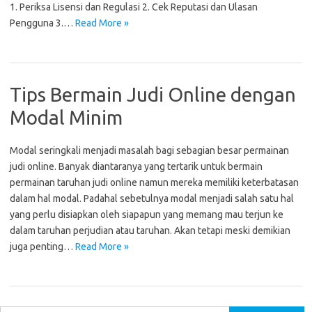
1. Periksa Lisensi dan Regulasi 2. Cek Reputasi dan Ulasan
Pengguna 3.…
Read More »
Tips Bermain Judi Online dengan
Modal Minim
Modal seringkali menjadi masalah bagi sebagian besar permainan
judi online. Banyak diantaranya yang tertarik untuk bermain
permainan taruhan judi online namun mereka memiliki keterbatasan
dalam hal modal. Padahal sebetulnya modal menjadi salah satu hal
yang perlu disiapkan oleh siapapun yang memang mau terjun ke
dalam taruhan perjudian atau taruhan. Akan tetapi meski demikian
juga penting…
Read More »