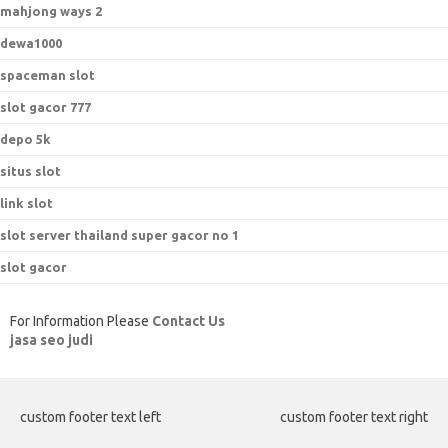
mahjong ways 2
dewa1000
spaceman slot
slot gacor 777
depo 5k
situs slot
link slot
slot server thailand super gacor no 1
slot gacor
For Information Please
Contact Us
jasa seo judi
custom footer text left
custom footer text right