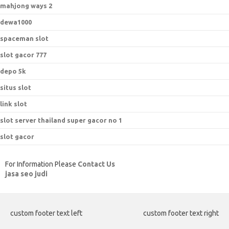
mahjong ways 2
dewa1000
spaceman slot
slot gacor 777
depo 5k
situs slot
link slot
slot server thailand super gacor no 1
slot gacor
For Information Please
Contact Us
jasa seo judi
custom footer text left
custom footer text right