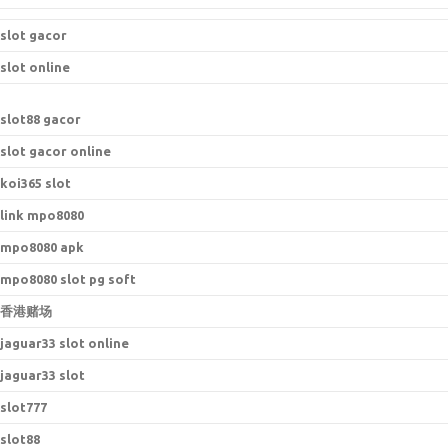
slot gacor
slot online
s
lot88 gacor
slot gacor online
koi365 slot
link mpo8080
mpo8080 apk
mpo8080 slot pg soft
香港赌场
jaguar33 slot online
jaguar33 slot
slot777
slot88