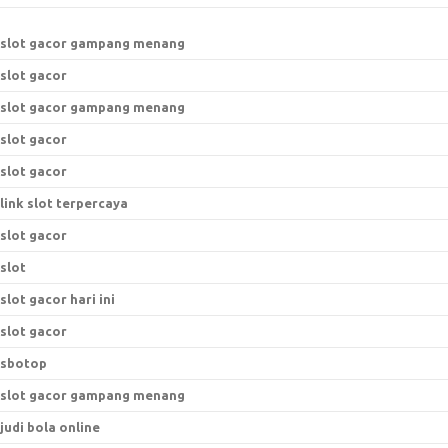
slot gacor gampang menang
slot gacor
slot gacor gampang menang
slot gacor
slot gacor
link slot terpercaya
slot gacor
slot
slot gacor hari ini
slot gacor
sbotop
slot gacor gampang menang
judi bola online