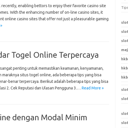
ecently, enabling bettors to enjoy their favorite casino site
Tip
es. With the enhancing number of on-line casino sites, it
nt online casino sites that offer not just a pleasurable gaming
slo
 »
slo
slo
mej
ar Togel Online Terpercaya
hk
 sangat penting untuk memastikan keamanan, kenyamanan,
hk
 maraknya situs togel online, ada beberapa tips yang bisa
hk
nar-benar terpercaya. Berikut adalah beberapa tips yang bisa
lasi 2. Cek Reputasi dan Ulasan Pengguna 3.…
Read More »
slo
slo
s
lo
line dengan Modal Minim
slo