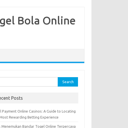
gel Bola Online
rch
ecent Posts
l Payment Online Casinos: A Guide to Locating
 Most Rewarding Betting Experience
s Menemukan Bandar Togel Online Terpercaya