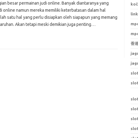
ian besar permainan judi online. Banyak diantaranya yang
koi
di online namun mereka memiliki keterbatasan dalam hal
lin
lah satu hal yang perlu disiapkan oleh siapapun yang memang
mpo
taruhan. Akan tetapi meski demikian juga penting…
mpo
香
jag
jag
slo
slo
slo
slo
slo
slo