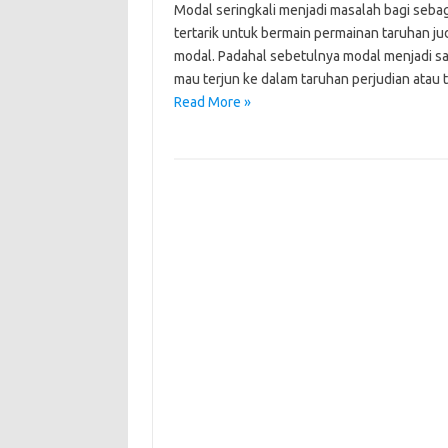
Modal seringkali menjadi masalah bagi sebag
tertarik untuk bermain permainan taruhan ju
modal. Padahal sebetulnya modal menjadi sa
mau terjun ke dalam taruhan perjudian atau 
Read More »