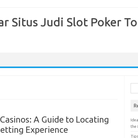
 Situs Judi Slot Poker To
Sea
for:
R
Casinos: A Guide to Locating
Idea
the
etting Experience
Tip