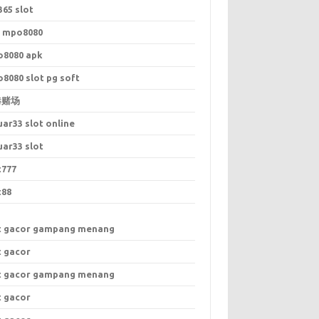
365 slot
k mpo8080
8080 apk
8080 slot pg soft
港赌场
uar33 slot online
uar33 slot
t777
t88
t gacor gampang menang
t gacor
t gacor gampang menang
t gacor