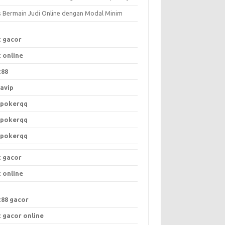
s Bermain Judi Online dengan Modal Minim
t gacor
t online
t88
avip
bpokerqq
bpokerqq
bpokerqq
t gacor
t online
t88 gacor
t gacor online