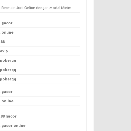
s Bermain Judi Online dengan Modal Minim
t gacor
t online
t88
avip
bpokerqq
bpokerqq
bpokerqq
t gacor
t online
t88 gacor
t gacor online