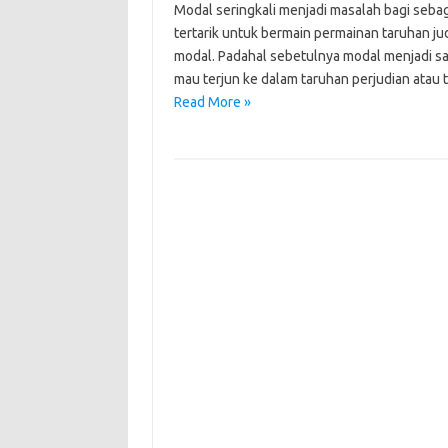
Modal seringkali menjadi masalah bagi sebag
tertarik untuk bermain permainan taruhan ju
modal. Padahal sebetulnya modal menjadi sa
mau terjun ke dalam taruhan perjudian atau 
Read More »