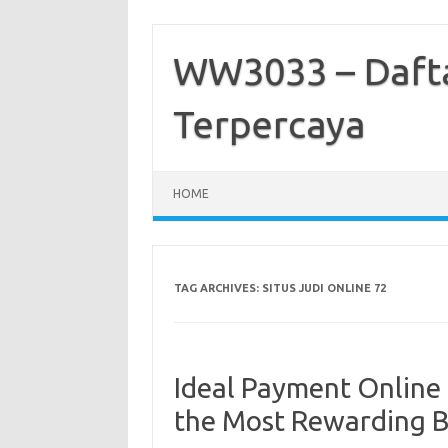
Skip
to
content
WW3033 – Daftar
Terpercaya
HOME
TAG ARCHIVES:
SITUS JUDI ONLINE 72
Ideal Payment Online 
the Most Rewarding B