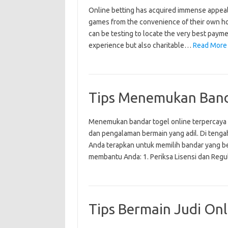
Online betting has acquired immense appeal r
games from the convenience of their own hom
can be testing to locate the very best payme
experience but also charitable…
Read More
Tips Menemukan Band
Menemukan bandar togel online terpercaya
dan pengalaman bermain yang adil. Di tengah
Anda terapkan untuk memilih bandar yang be
membantu Anda: 1. Periksa Lisensi dan Regu
Tips Bermain Judi On