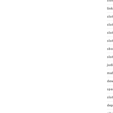
slo
lin
slo
slo
slo
slo
sbo
slo
jud
mah
dew
spa
slo
dep