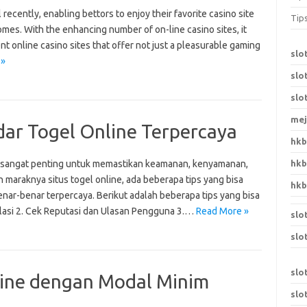
ecently, enabling bettors to enjoy their favorite casino site
Tip
es. With the enhancing number of on-line casino sites, it
nt online casino sites that offer not just a pleasurable gaming
slo
 »
slo
slo
mej
ar Togel Online Terpercaya
hk
 sangat penting untuk memastikan keamanan, kenyamanan,
hk
 maraknya situs togel online, ada beberapa tips yang bisa
hk
nar-benar terpercaya. Berikut adalah beberapa tips yang bisa
lasi 2. Cek Reputasi dan Ulasan Pengguna 3.…
Read More »
slo
slo
s
lo
line dengan Modal Minim
slo