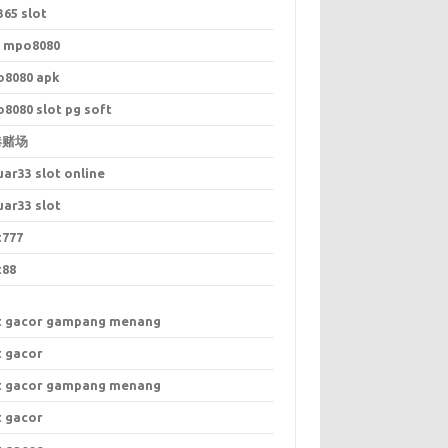
365 slot
k mpo8080
8080 apk
8080 slot pg soft
港赌场
uar33 slot online
uar33 slot
t777
t88
t gacor gampang menang
t gacor
t gacor gampang menang
t gacor