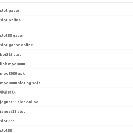
slot gacor
slot online
s
lot88 gacor
slot gacor online
koi365 slot
link mpo8080
mpo8080 apk
mpo8080 slot pg soft
香港赌场
jaguar33 slot online
jaguar33 slot
slot777
slot88