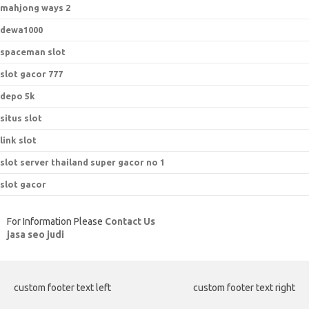
mahjong ways 2
dewa1000
spaceman slot
slot gacor 777
depo 5k
situs slot
link slot
slot server thailand super gacor no 1
slot gacor
For Information Please
Contact Us
jasa seo judi
custom footer text left
custom footer text right