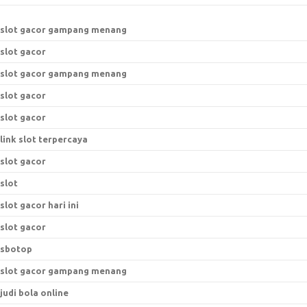
slot gacor gampang menang
slot gacor
slot gacor gampang menang
slot gacor
slot gacor
link slot terpercaya
slot gacor
slot
slot gacor hari ini
slot gacor
sbotop
slot gacor gampang menang
judi bola online