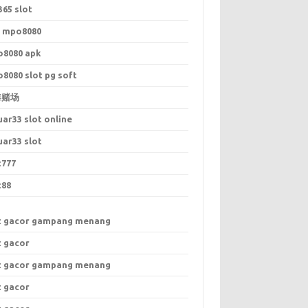
365 slot
k mpo8080
8080 apk
8080 slot pg soft
港赌场
uar33 slot online
uar33 slot
t777
t88
t gacor gampang menang
t gacor
t gacor gampang menang
t gacor