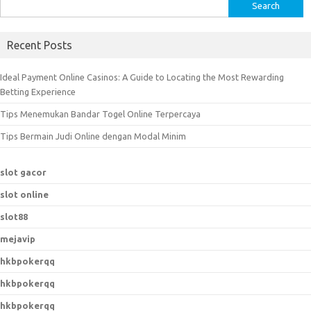
S
e
a
Recent Posts
r
c
Ideal Payment Online Casinos: A Guide to Locating the Most Rewarding
h
Betting Experience
f
Tips Menemukan Bandar Togel Online Terpercaya
o
r
Tips Bermain Judi Online dengan Modal Minim
:
slot gacor
slot online
slot88
mejavip
hkbpokerqq
hkbpokerqq
hkbpokerqq