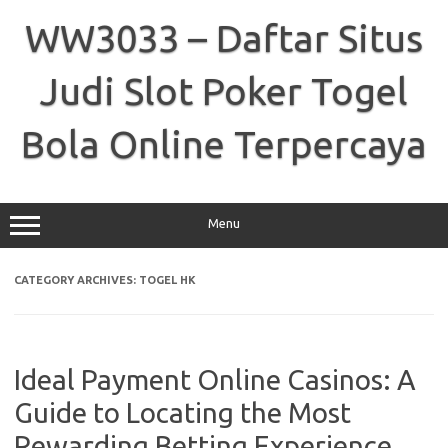
Skip
to
WW3033 – Daftar Situs
content
Judi Slot Poker Togel
Bola Online Terpercaya
Menu
CATEGORY ARCHIVES:
TOGEL HK
Ideal Payment Online Casinos: A
Guide to Locating the Most
Rewarding Betting Experience