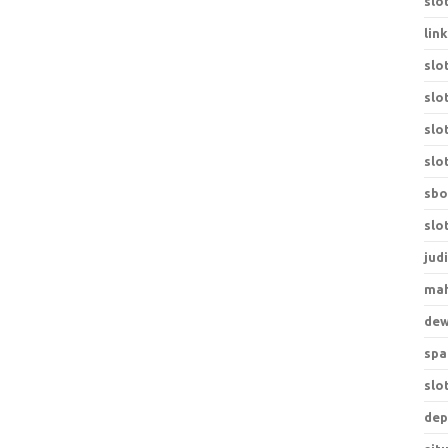
slo
lin
slo
slo
slo
slo
sbo
slo
jud
mah
dew
spa
slo
dep