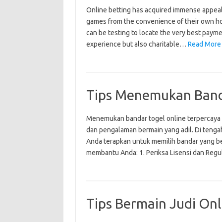
Online betting has acquired immense appeal r
games from the convenience of their own hom
can be testing to locate the very best payme
experience but also charitable…
Read More
Tips Menemukan Band
Menemukan bandar togel online terpercaya
dan pengalaman bermain yang adil. Di tengah
Anda terapkan untuk memilih bandar yang be
membantu Anda: 1. Periksa Lisensi dan Regu
Tips Bermain Judi On