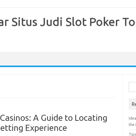
 Situs Judi Slot Poker To
Sea
for:
R
Casinos: A Guide to Locating
Idea
the
etting Experience
Tip