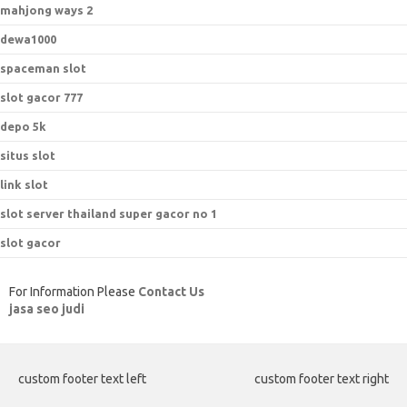
mahjong ways 2
dewa1000
spaceman slot
slot gacor 777
depo 5k
situs slot
link slot
slot server thailand super gacor no 1
slot gacor
For Information Please
Contact Us
jasa seo judi
custom footer text left
custom footer text right