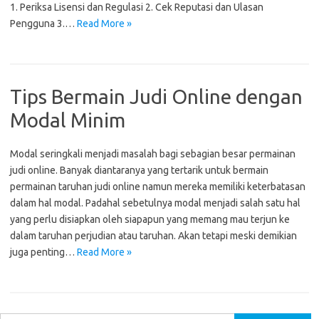
1. Periksa Lisensi dan Regulasi 2. Cek Reputasi dan Ulasan
Pengguna 3.…
Read More »
Tips Bermain Judi Online dengan
Modal Minim
Modal seringkali menjadi masalah bagi sebagian besar permainan
judi online. Banyak diantaranya yang tertarik untuk bermain
permainan taruhan judi online namun mereka memiliki keterbatasan
dalam hal modal. Padahal sebetulnya modal menjadi salah satu hal
yang perlu disiapkan oleh siapapun yang memang mau terjun ke
dalam taruhan perjudian atau taruhan. Akan tetapi meski demikian
juga penting…
Read More »