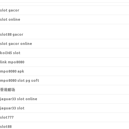
slot gacor
slot online
s
lot88 gacor
slot gacor online
koi365 slot
link mpo8080
mpo8080 apk
mpo8080 slot pg soft
香港赌场
jaguar33 slot online
jaguar33 slot
slot777
slot88