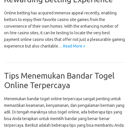
Online betting has acquired immense appeal recently, enabling
bettors to enjoy their favorite casino site games from the
convenience of their own homes. With the enhancing number of
on-line casino sites, it can be testing to locate the very best
payment online casino sites that offer not just a pleasurable gaming
experience but also charitable…
Read More »
Tips Menemukan Bandar Togel
Online Terpercaya
Menemukan bandar togel online terpercaya sangat penting untuk
memastikan keamanan, kenyamanan, dan pengalaman bermain yang
adil. Di tengah maraknya situs togel online, ada beberapa tips yang
bisa Anda terapkan untuk memilih bandar yang benar-benar
terpercaya. Berikut adalah beberapa tips yang bisa membantu Anda: