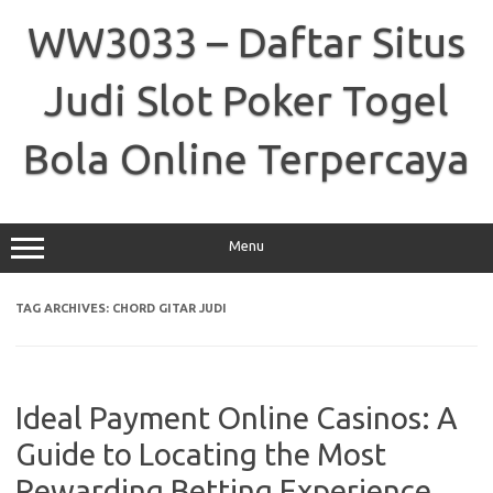
Skip
to
WW3033 – Daftar Situs
content
Judi Slot Poker Togel
Bola Online Terpercaya
Menu
TAG ARCHIVES:
CHORD GITAR JUDI
Ideal Payment Online Casinos: A
Guide to Locating the Most
Rewarding Betting Experience