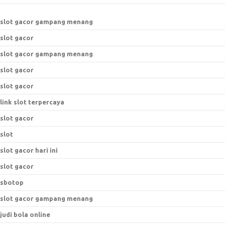
slot gacor gampang menang
slot gacor
slot gacor gampang menang
slot gacor
slot gacor
link slot terpercaya
slot gacor
slot
slot gacor hari ini
slot gacor
sbotop
slot gacor gampang menang
judi bola online