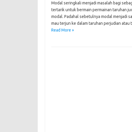
Modal seringkali menjadi masalah bagi sebag
tertarik untuk bermain permainan taruhan ju
modal. Padahal sebetulnya modal menjadi sa
mau terjun ke dalam taruhan perjudian atau 
Read More »