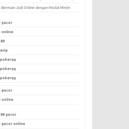
s Bermain Judi Online dengan Modal Minim
t gacor
t online
t88
avip
bpokerqq
bpokerqq
bpokerqq
t gacor
t online
t88 gacor
t gacor online