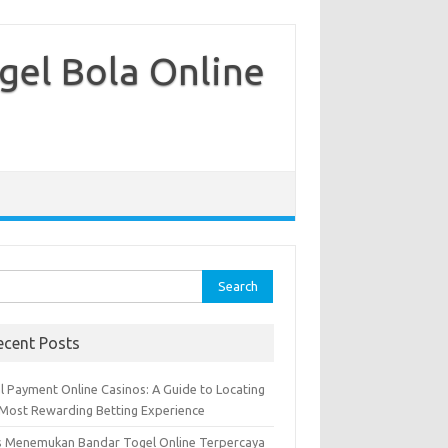
gel Bola Online
rch
ecent Posts
l Payment Online Casinos: A Guide to Locating
 Most Rewarding Betting Experience
s Menemukan Bandar Togel Online Terpercaya