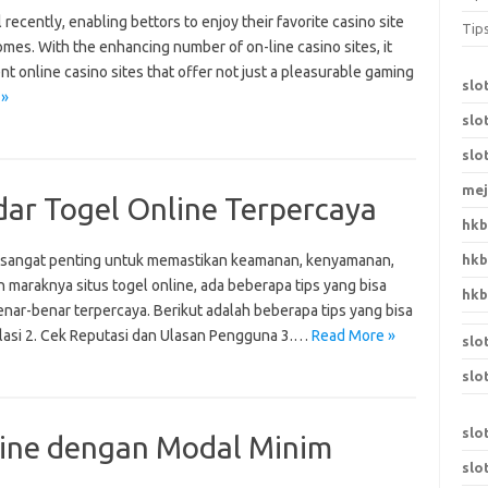
ecently, enabling bettors to enjoy their favorite casino site
Tip
es. With the enhancing number of on-line casino sites, it
nt online casino sites that offer not just a pleasurable gaming
slo
 »
slo
slo
mej
ar Togel Online Terpercaya
hk
 sangat penting untuk memastikan keamanan, kenyamanan,
hk
 maraknya situs togel online, ada beberapa tips yang bisa
hk
nar-benar terpercaya. Berikut adalah beberapa tips yang bisa
lasi 2. Cek Reputasi dan Ulasan Pengguna 3.…
Read More »
slo
slo
s
lo
line dengan Modal Minim
slo