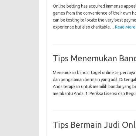
Online betting has acquired immense appeal r
games from the convenience of their own hom
can be testing to locate the very best payme
experience but also charitable…
Read More
Tips Menemukan Band
Menemukan bandar togel online terpercaya
dan pengalaman bermain yang adil. Di tengah
Anda terapkan untuk memilih bandar yang be
membantu Anda: 1. Periksa Lisensi dan Regu
Tips Bermain Judi On