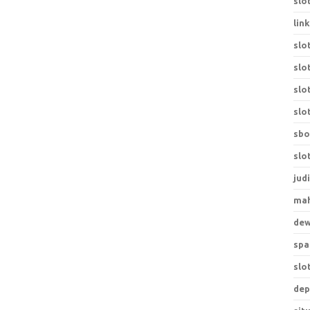
slo
lin
slo
slo
slo
slo
sbo
slo
jud
mah
dew
spa
slo
dep