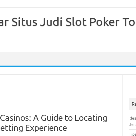
 Situs Judi Slot Poker To
Sea
for:
R
Casinos: A Guide to Locating
Idea
the
etting Experience
Tip