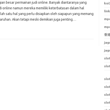
ian besar permainan judi online. Banyak diantaranya yang
koi
di online namun mereka memiliki keterbatasan dalam hal
lin
lah satu hal yang perlu disiapkan oleh siapapun yang memang
mpo
taruhan. Akan tetapi meski demikian juga penting…
mpo
香
jag
jag
slo
slo
slo
slo
slo
slo