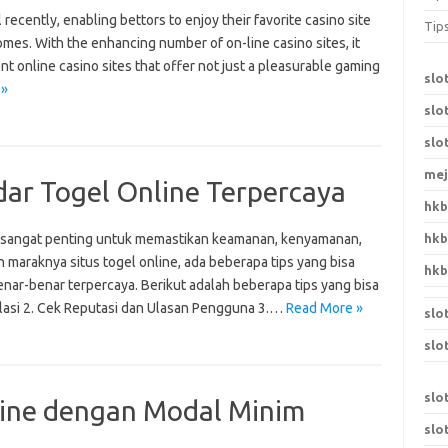
ecently, enabling bettors to enjoy their favorite casino site
Tip
es. With the enhancing number of on-line casino sites, it
nt online casino sites that offer not just a pleasurable gaming
slo
 »
slo
slo
mej
ar Togel Online Terpercaya
hk
 sangat penting untuk memastikan keamanan, kenyamanan,
hk
 maraknya situs togel online, ada beberapa tips yang bisa
hk
nar-benar terpercaya. Berikut adalah beberapa tips yang bisa
lasi 2. Cek Reputasi dan Ulasan Pengguna 3.…
Read More »
slo
slo
s
lo
line dengan Modal Minim
slo