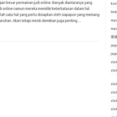
ian besar permainan judi online. Banyak diantaranya yang
koi
di online namun mereka memiliki keterbatasan dalam hal
lin
lah satu hal yang perlu disiapkan oleh siapapun yang memang
mpo
taruhan. Akan tetapi meski demikian juga penting…
mpo
香
jag
jag
slo
slo
slo
slo
slo
slo