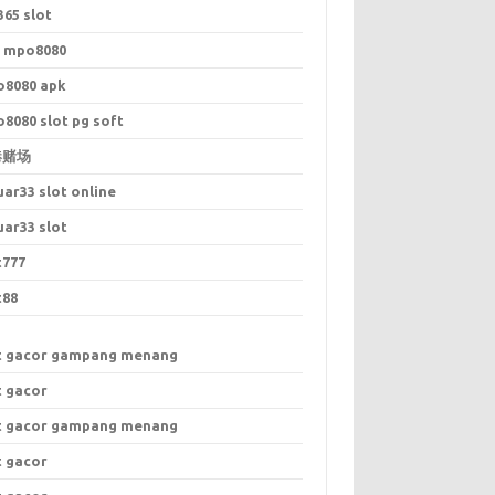
365 slot
k mpo8080
8080 apk
8080 slot pg soft
港赌场
uar33 slot online
uar33 slot
t777
t88
t gacor gampang menang
t gacor
t gacor gampang menang
t gacor