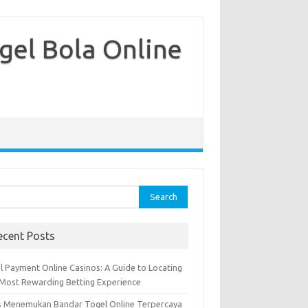
gel Bola Online
rch
ecent Posts
l Payment Online Casinos: A Guide to Locating
 Most Rewarding Betting Experience
s Menemukan Bandar Togel Online Terpercaya