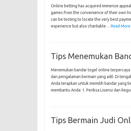
Online betting has acquired immense appeal r
games from the convenience of their own hom
can be testing to locate the very best payme
experience but also charitable…
Read More
Tips Menemukan Band
Menemukan bandar togel online terpercaya
dan pengalaman bermain yang adil. Di tengah
Anda terapkan untuk memilih bandar yang be
membantu Anda: 1. Periksa Lisensi dan Regu
Tips Bermain Judi On