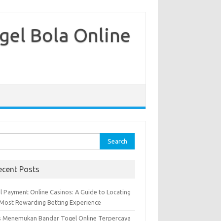
gel Bola Online
rch
ecent Posts
l Payment Online Casinos: A Guide to Locating
 Most Rewarding Betting Experience
s Menemukan Bandar Togel Online Terpercaya