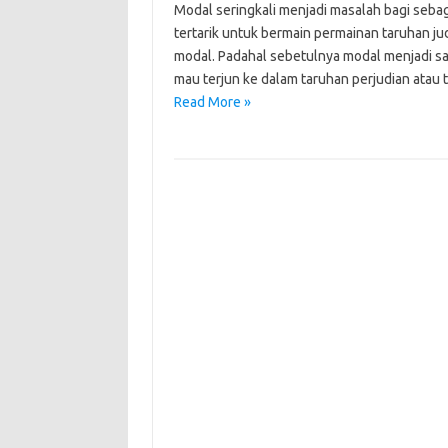
Modal seringkali menjadi masalah bagi sebag
tertarik untuk bermain permainan taruhan ju
modal. Padahal sebetulnya modal menjadi sa
mau terjun ke dalam taruhan perjudian atau 
Read More »