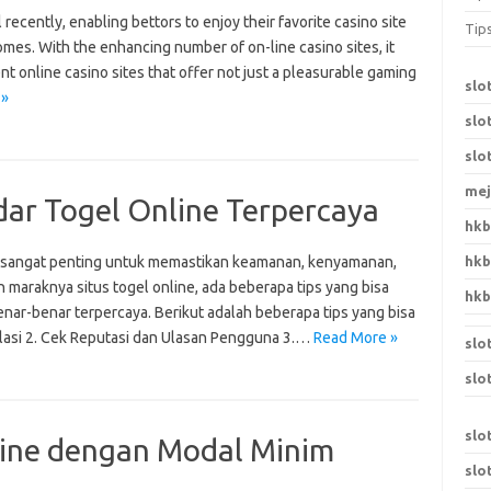
ecently, enabling bettors to enjoy their favorite casino site
Tip
es. With the enhancing number of on-line casino sites, it
nt online casino sites that offer not just a pleasurable gaming
slo
 »
slo
slo
mej
ar Togel Online Terpercaya
hk
 sangat penting untuk memastikan keamanan, kenyamanan,
hk
 maraknya situs togel online, ada beberapa tips yang bisa
hk
nar-benar terpercaya. Berikut adalah beberapa tips yang bisa
lasi 2. Cek Reputasi dan Ulasan Pengguna 3.…
Read More »
slo
slo
s
lo
line dengan Modal Minim
slo