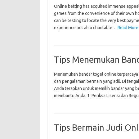
Online betting has acquired immense appeal r
games from the convenience of their own hom
can be testing to locate the very best payme
experience but also charitable…
Read More
Tips Menemukan Band
Menemukan bandar togel online terpercaya
dan pengalaman bermain yang adil. Di tengah
Anda terapkan untuk memilih bandar yang be
membantu Anda: 1. Periksa Lisensi dan Regu
Tips Bermain Judi On