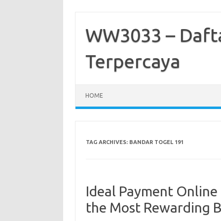
Skip
to
content
WW3033 – Daftar
Terpercaya
HOME
TAG ARCHIVES:
BANDAR TOGEL 191
Ideal Payment Online 
the Most Rewarding B