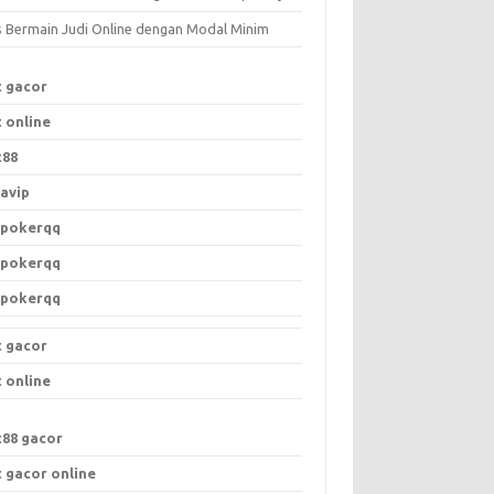
s Bermain Judi Online dengan Modal Minim
t gacor
t online
t88
avip
bpokerqq
bpokerqq
bpokerqq
t gacor
t online
t88 gacor
t gacor online