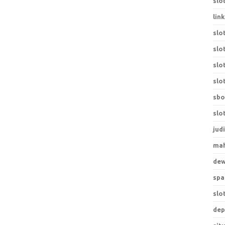
slo
lin
slo
slo
slo
slo
sbo
slo
jud
mah
dew
spa
slo
dep