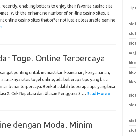
ecently, enabling bettors to enjoy their favorite casino site
Tip
es. With the enhancing number of on-line casino sites, it
nt online casino sites that offer not just a pleasurable gaming
slo
 »
slo
slo
mej
ar Togel Online Terpercaya
hk
 sangat penting untuk memastikan keamanan, kenyamanan,
hk
 maraknya situs togel online, ada beberapa tips yang bisa
hk
nar-benar terpercaya. Berikut adalah beberapa tips yang bisa
lasi 2. Cek Reputasi dan Ulasan Pengguna 3.…
Read More »
slo
slo
s
lo
line dengan Modal Minim
slo