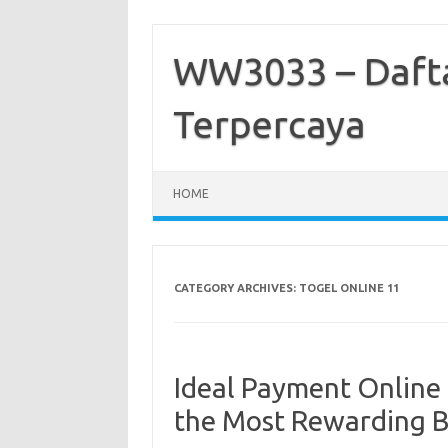
Skip
to
content
WW3033 – Daftar
Terpercaya
HOME
CATEGORY ARCHIVES:
TOGEL ONLINE 11
Ideal Payment Online 
the Most Rewarding B