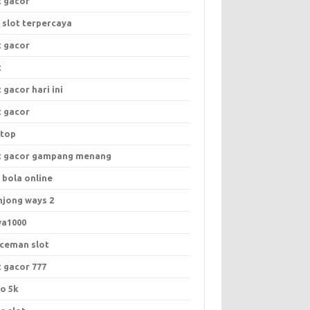
t gacor
k slot terpercaya
t gacor
t
t gacor hari ini
t gacor
top
t gacor gampang menang
i bola online
jong ways 2
a1000
ceman slot
t gacor 777
o 5k