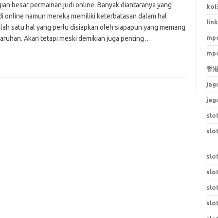
ian besar permainan judi online. Banyak diantaranya yang
koi
di online namun mereka memiliki keterbatasan dalam hal
lin
lah satu hal yang perlu disiapkan oleh siapapun yang memang
mpo
taruhan. Akan tetapi meski demikian juga penting…
mpo
香
jag
jag
slo
slo
slo
slo
slo
slo