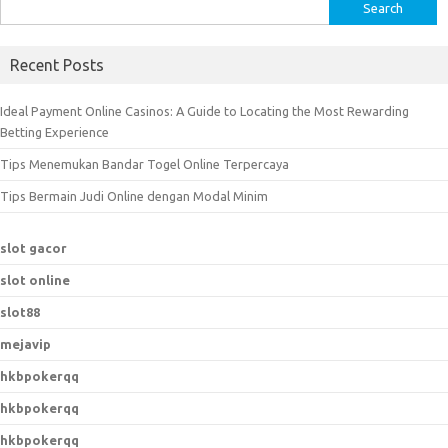
S
e
a
Recent Posts
r
c
Ideal Payment Online Casinos: A Guide to Locating the Most Rewarding
h
Betting Experience
f
Tips Menemukan Bandar Togel Online Terpercaya
o
r
Tips Bermain Judi Online dengan Modal Minim
:
slot gacor
slot online
slot88
mejavip
hkbpokerqq
hkbpokerqq
hkbpokerqq