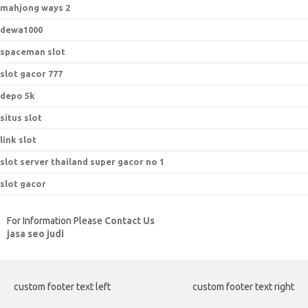
mahjong ways 2
dewa1000
spaceman slot
slot gacor 777
depo 5k
situs slot
link slot
slot server thailand super gacor no 1
slot gacor
For Information Please
Contact Us
jasa seo judi
custom footer text left
custom footer text right