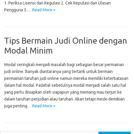
1. Periksa Lisensi dan Regulasi 2. Cek Reputasi dan Ulasan
Pengguna 3.…
Read More »
Tips Bermain Judi Online dengan
Modal Minim
Modal seringkali menjadi masalah bagi sebagian besar permainan
judi online. Banyak diantaranya yang tertarik untuk bermain
permainan taruhan judi online namun mereka memiliki keterbatasan
dalam hal modal. Padahal sebetulnya modal menjadi salah satu hal
yang perlu disiapkan oleh siapapun yang memang mau terjun ke
dalam taruhan perjudian atau taruhan. Akan tetapi meski demikian
juga penting…
Read More »