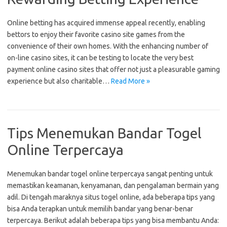
Online betting has acquired immense appeal recently, enabling
bettors to enjoy their favorite casino site games from the
convenience of their own homes. With the enhancing number of
on-line casino sites, it can be testing to locate the very best
payment online casino sites that offer not just a pleasurable gaming
experience but also charitable…
Read More »
Tips Menemukan Bandar Togel
Online Terpercaya
Menemukan bandar togel online terpercaya sangat penting untuk
memastikan keamanan, kenyamanan, dan pengalaman bermain yang
adil. Di tengah maraknya situs togel online, ada beberapa tips yang
bisa Anda terapkan untuk memilih bandar yang benar-benar
terpercaya. Berikut adalah beberapa tips yang bisa membantu Anda: