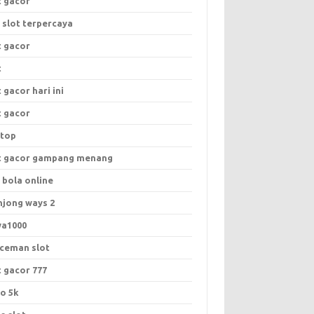
t gacor
k slot terpercaya
t gacor
t
t gacor hari ini
t gacor
top
t gacor gampang menang
i bola online
jong ways 2
a1000
ceman slot
t gacor 777
o 5k