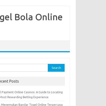
gel Bola Online
ecent Posts
l Payment Online Casinos: A Guide to Locating
 Most Rewarding Betting Experience
s Menemukan Bandar Togel Online Terpercaya