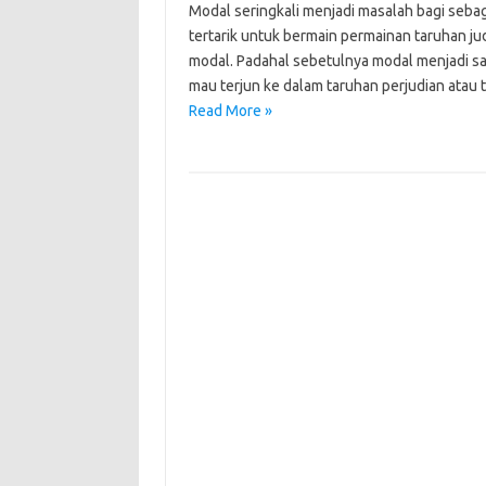
Modal seringkali menjadi masalah bagi sebag
tertarik untuk bermain permainan taruhan ju
modal. Padahal sebetulnya modal menjadi sa
mau terjun ke dalam taruhan perjudian atau 
Read More »