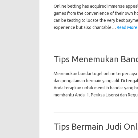
Online betting has acquired immense appeal r
games from the convenience of their own hom
can be testing to locate the very best payme
experience but also charitable…
Read More
Tips Menemukan Band
Menemukan bandar togel online terpercaya
dan pengalaman bermain yang adil. Di tengah
Anda terapkan untuk memilih bandar yang be
membantu Anda: 1. Periksa Lisensi dan Regu
Tips Bermain Judi On