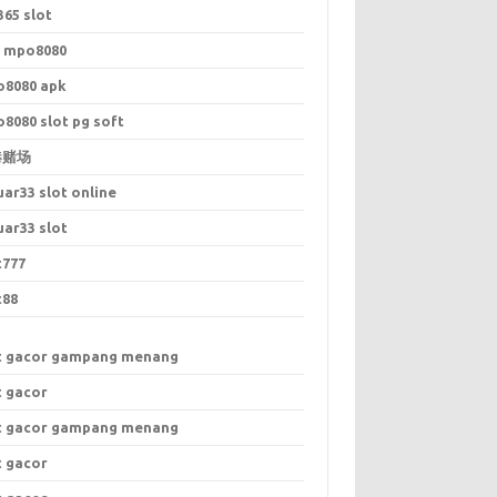
365 slot
k mpo8080
8080 apk
8080 slot pg soft
港赌场
uar33 slot online
uar33 slot
t777
t88
t gacor gampang menang
t gacor
t gacor gampang menang
t gacor