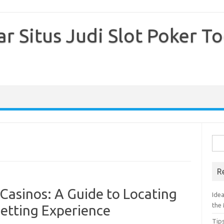
 Situs Judi Slot Poker To
S
e
a
R
r
c
Casinos: A Guide to Locating
Idea
h
the
etting Experience
f
Tip