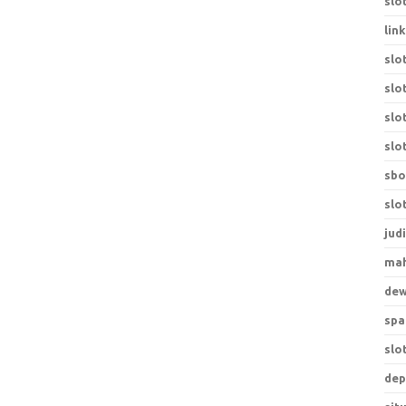
slo
lin
slo
slo
slo
slo
sbo
slo
jud
mah
dew
spa
slo
dep